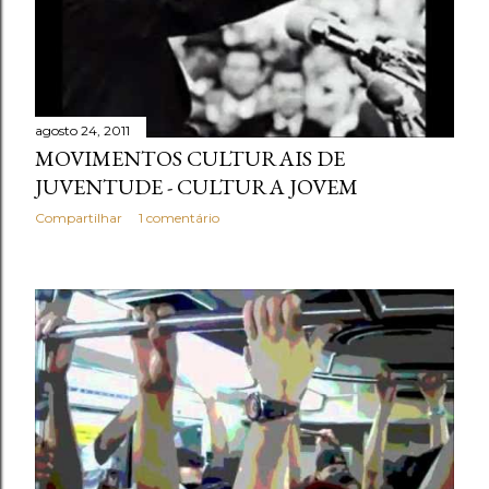
e
n
s
agosto 24, 2011
MOVIMENTOS CULTURAIS DE
JUVENTUDE - CULTURA JOVEM
Compartilhar
1 comentário