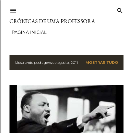
Pular para o conteúdo principal
CRÔNICAS DE UMA PROFESSORA
PÁGINA INICIAL
Mostrando postagens de agosto, 2011
MOSTRAR TUDO
P
o
s
t
a
g