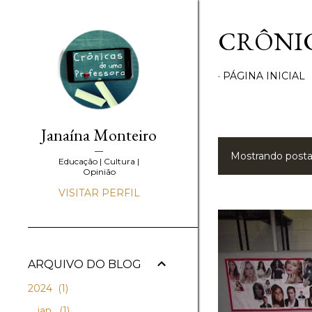
CRÔNIC
PÁGINA INICIAL
Janaína Monteiro
Mostrando post
P
Educação | Cultura |
Opinião
o
VISITAR PERFIL
s
t
ARQUIVO DO BLOG
a
2024
1
g
jan.
1