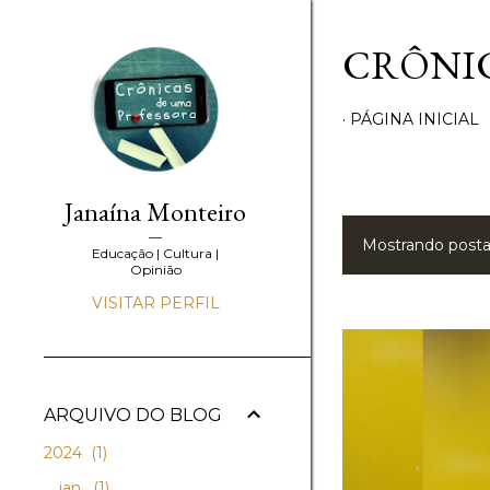
CRÔNIC
PÁGINA INICIAL
Janaína Monteiro
Mostrando post
P
Educação | Cultura |
Opinião
o
VISITAR PERFIL
s
t
ARQUIVO DO BLOG
a
2024
1
g
jan.
1