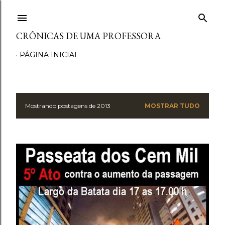
Pular para o conteúdo principal
CRÔNICAS DE UMA PROFESSORA
PÁGINA INICIAL
Mostrando postagens de 2013
MOSTRAR TUDO
P
o
s
t
a
g