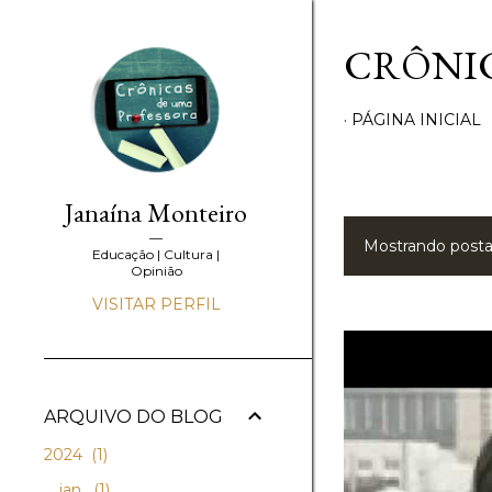
CRÔNIC
PÁGINA INICIAL
Janaína Monteiro
Mostrando posta
P
Educação | Cultura |
Opinião
o
VISITAR PERFIL
s
t
ARQUIVO DO BLOG
a
2024
1
g
jan.
1