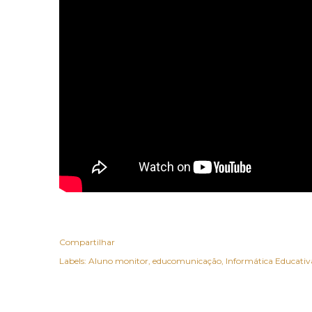
Compartilhar
Labels:
Aluno monitor
educomunicação
Informática Educativ