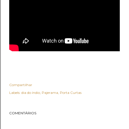
Compartilhar
Labels:
dia do índio
Pajerama
Porta Curtas
COMENTÁRIOS