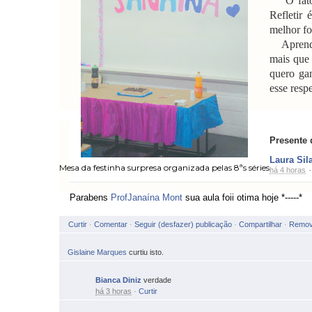
O fato é
Refletir 
melhor fo
Aprendo 
mais que 
quero gan
esse resp
Presente 
Laura Sila
Mesa da festinha surpresa organizada pelas 8ªs séries
há 4 horas
Parabens
ProfJanaína Mont
sua aula foii otima hoje *-----*
Curtir
·
·
Seguir (desfazer) publicação
·
Compartilhar
·
Remove
Gislaine Marques
curtiu isto.
Bianca Diniz
verdade
há 3 horas
·
Curtir