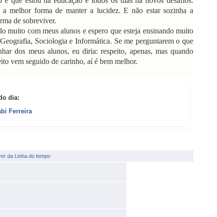
 que estou na educação e todos os dias há novos desafios.
é a melhor forma de manter a lucidez. E não estar sozinha a
rma de sobreviver.
muito com meus alunos e espero que esteja ensinando muito
Geografia, Sociologia e Informática.
Se me perguntarem o que
har dos meus alunos, eu diria:
respeito, apenas, mas quando
eito vem seguido de carinho, aí é bem melhor.
do dia:
bi Ferreira
·
r da Linha do tempo